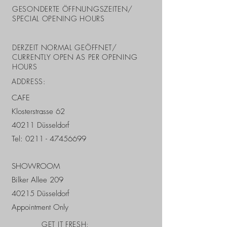
GESONDERTE ÖFFNUNGSZEITEN/
SPECIAL OPENING HOURS
DERZEIT NORMAL GEÖFFNET/
CURRENTLY OPEN AS PER OPENING
HOURS
ADDRESS:
CAFE
Klosterstrasse 62
40211 Düsseldorf
Tel:
0211 - 47456699
SHOWROOM
Bilker Allee 209
40215 Düsseldorf
Appointment Only
GET IT FRESH: