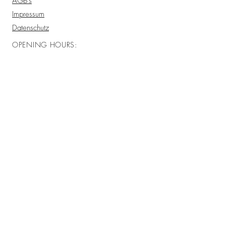
AGB's
Impressum
Datenschutz
OPENING HOURS:
Monday CLOSED
Tuesday - Friday 12pm - 6pm
Saturday - Sunday: 12pm - 6pm
GESONDERTE ÖFFNUNGSZEITEN/
SPECIAL OPENING HOURS
DERZEIT NORMAL GEÖFFNET/
CURRENTLY OPEN AS PER OPENING
HOURS
ADDRESS:
CAFE
Klosterstrasse 62
40211 Düsseldorf