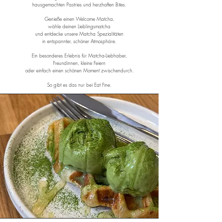
hausgemachten Pastries und herzhaften Bites.
Genieße einen Welcome Matcha,
wähle deinen Lieblingsmatcha
und entdecke unsere Matcha Spezialitäten
in entspannter, schöner Atmosphäre.
Ein besonderes Erlebnis für Matcha-Liebhaber,
Freundinnen, kleine Feiern
oder einfach einen schönen Moment zwischendurch.
So gibt es das nur bei Eat Fine.